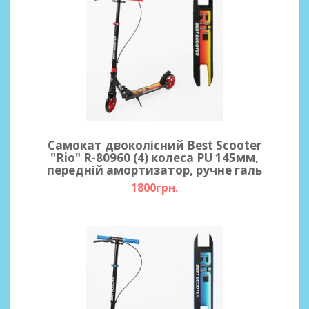
Самокат двоколісний Best Scooter
"Rio" R-80960 (4) колеса PU 145мм,
передній амортизатор, ручне галь
1800грн.