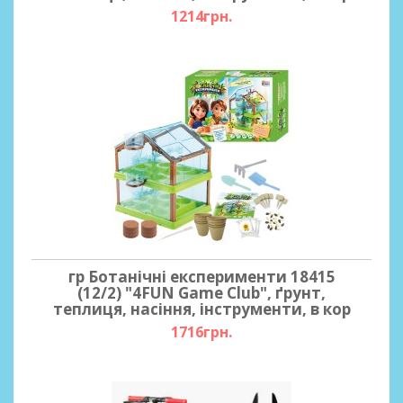
1214грн.
гр Ботанічні експерименти 18415
(12/2) "4FUN Game Club", ґрунт,
теплиця, насіння, інструменти, в кор
1716грн.