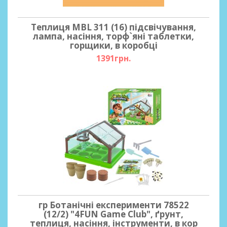
Теплиця MBL 311 (16) підсвічування,
лампа, насіння, торф`яні таблетки,
горщики, в коробці
1391грн.
гр Ботанічні експерименти 78522
(12/2) "4FUN Game Club", ґрунт,
теплиця, насіння, інструменти, в кор