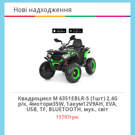
Нові надходження
Квадроцикл M 6351EBLR-5 (1шт) 2,4G
р/к, 4мотори35W, 1акум12V9AH, EVA,
USB, TF, BLUETOOTH, муз., свiт
15707грн.