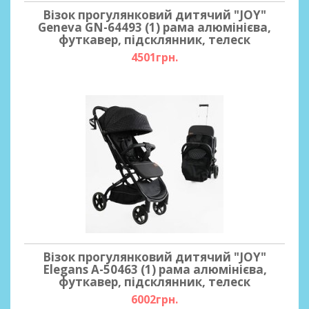
Візок прогулянковий дитячий "JOY"
Geneva GN-64493 (1) рама алюмінієва,
футкавер, підсклянник, телеск
4501грн.
Візок прогулянковий дитячий "JOY"
Elegans A-50463 (1) рама алюмінієва,
футкавер, підсклянник, телеск
6002грн.