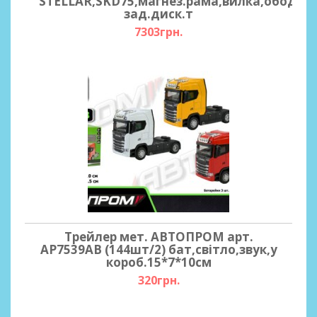
STELLAR,SKD75,магнез.рама,вилка,обод,пе
зад.диск.т
7303грн.
Трейлер мет. АВТОПРОМ арт.
AP7539AB (144шт/2) бат,світло,звук,у
короб.15*7*10см
320грн.