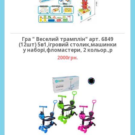
Гра " Веселий трамплін" арт. 6849
(12шт) 5в1,ігровий столик,машинки
у наборі,фломастери, 2 кольор.,р
2000грн.