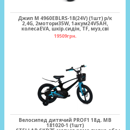
Джип M 4960EBLRS-18(24V) (1шт) р/к
2,4G, 2мотори35W, 1акум24V5AH,
колесаEVA, шкір.сидін, TF, муз,сві
19509грн.
Велосипед дитячий PROF1 18д. MB
181020-1 (1шт)