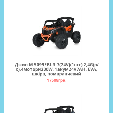
Джип M 5099EBLR-7(24V)(1шт) 2,4G(р/
к),4мотори200W, 1акум24V7AH, EVA,
шкіра, помаранчевий
17508грн.