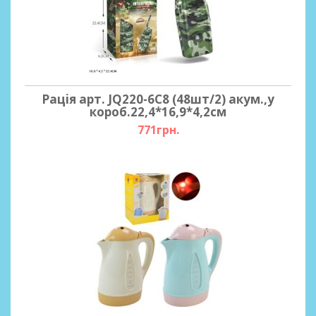
Рацiя арт. JQ220-6C8 (48шт/2) акум.,у
короб.22,4*16,9*4,2см
771грн.