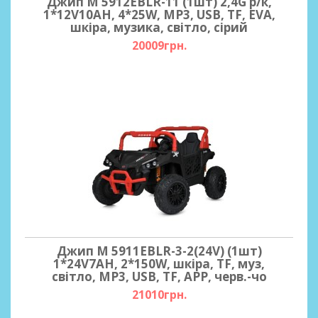
Джип M 5912EBLR-11 (1шт) 2,4G р/к,
1*12V10AH, 4*25W, MP3, USB, TF, EVA,
шкіра, музика, світло, сірий
20009грн.
Джип M 5911EBLR-3-2(24V) (1шт)
1*24V7AH, 2*150W, шкіра, TF, муз,
світло, MP3, USB, TF, APP, черв.-чо
21010грн.