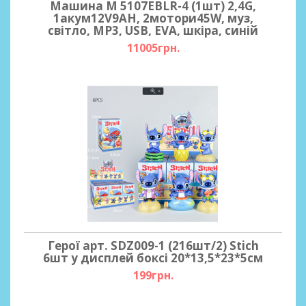
Машина M 5107EBLR-4 (1шт) 2,4G,
1акум12V9AH, 2мотори45W, муз,
світло, MP3, USB, EVA, шкіра, синій
11005грн.
Герої арт. SDZ009-1 (216шт/2) Stich
6шт у дисплей боксі 20*13,5*23*5см
199грн.