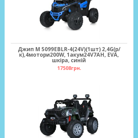
Джип M 5099EBLR-4(24V)(1шт) 2,4G(р/
к),4мотори200W, 1акум24V7AH, EVA,
шкіра, синій
17508грн.