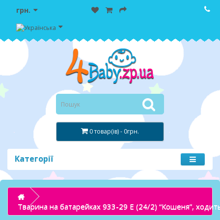
грн.
0 товар(ів) - 0грн.
Категорії
Тварина на батарейках 933-29 E (24/2) “Кошеня”, ходить