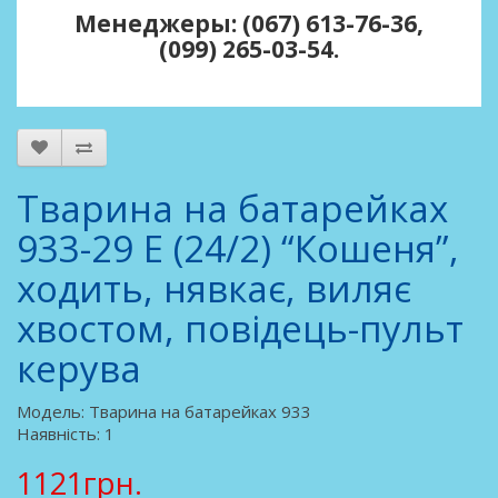
Менеджеры: (067) 613-76-36,
(099) 265-03-54.
Тварина на батарейках
933-29 E (24/2) “Кошеня”,
ходить, нявкає, виляє
хвостом, повідець-пульт
керува
Модель: Тварина на батарейках 933
Наявність: 1
1121грн.