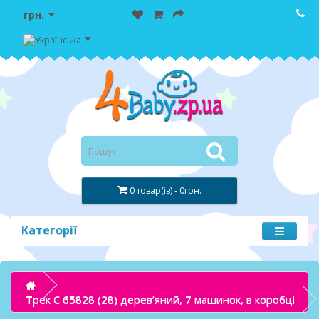
грн.
0 товар(ів) - 0грн.
Категорії
Трек C 65828 (28) дерев’яний, 7 машинок, в коробці