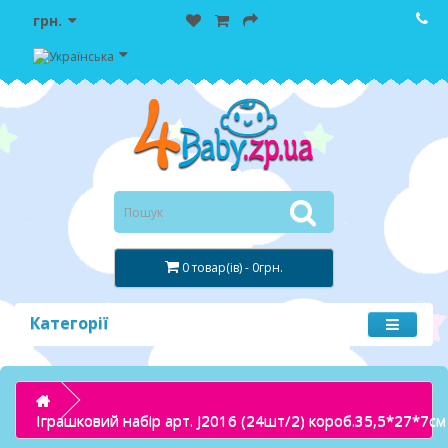
грн.
0 товар(ів) - 0грн.
Категорії
Іграшковий набір арт. J2016 (24шт/2) короб.35,5*27*7см