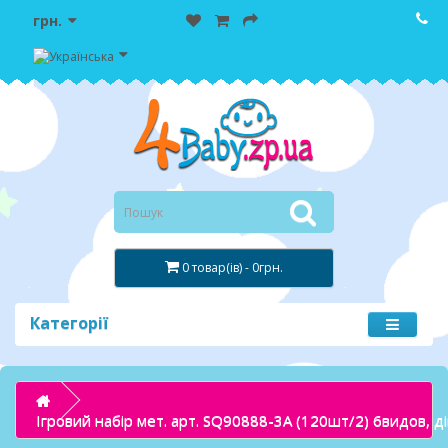
грн.
0 товар(ів) - 0грн.
Категорії
Ігровий набір мет. арт. SQ90888-3A (120шт/2) 6видов, д