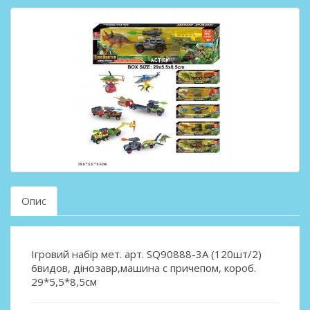
Опис
Ігровий набір мет. арт. SQ90888-3A (120шт/2)
6видов, дінозавр,машина с причепом, короб.
29*5,5*8,5см