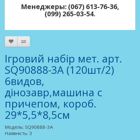
Менеджеры: (067) 613-76-36,
(099) 265-03-54.
Ігровий набір мет. арт.
SQ90888-3A (120шт/2)
6видов,
дінозавр,машина с
причепом, короб.
29*5,5*8,5см
Модель: SQ90888-3A
Наявність: 3