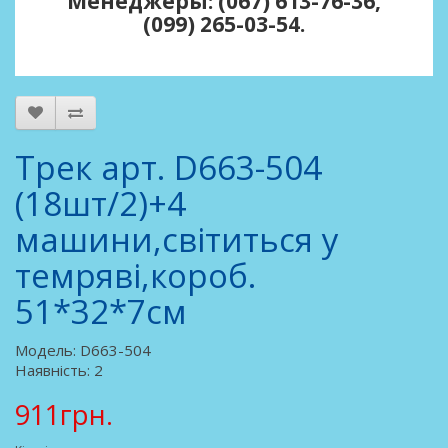
Менеджеры: (067) 613-76-36,
(099) 265-03-54.
Трек арт. D663-504
(18шт/2)+4
машини,світиться у
темряві,короб.
51*32*7см
Модель: D663-504
Наявність: 2
911грн.