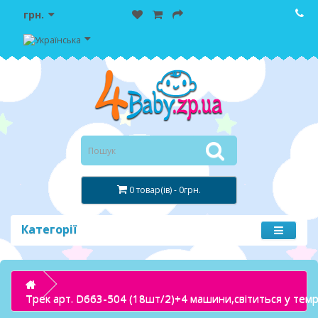
грн.
0 товар(ів) - 0грн.
Категорії
Трек арт. D663-504 (18шт/2)+4 машини,світиться у темр