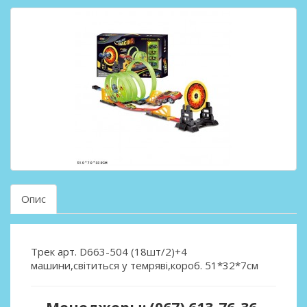
Опис
Трек арт. D663-504 (18шт/2)+4
машини,світиться у темряві,короб. 51*32*7см