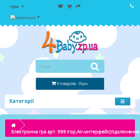
грн.
0 товар(ів) - 0грн.
Категорії
Електронна гра арт. 999 ігор,AV-интерфейс(підключення