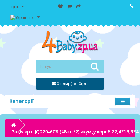
грн.
0 товар(ів) - 0грн.
Категорії
Рацiя арт. JQ220-6C8 (48шт/2) акум.,у короб.22,4*16,9*4