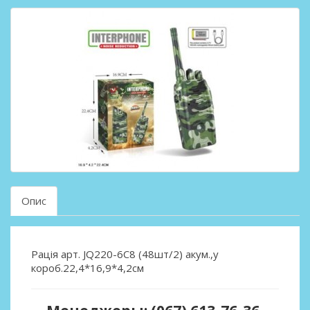
Опис
Рацiя арт. JQ220-6C8 (48шт/2) акум.,у
короб.22,4*16,9*4,2см