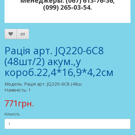
Менеджеры: (067) 613-76-36,
(099) 265-03-54.
Рацiя арт. JQ220-6C8
(48шт/2) акум.,у
короб.22,4*16,9*4,2см
Модель: Рацiя арт. JQ220-6C8 (48ш
Наявність: 1
771грн.
Кількість